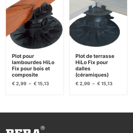
prix :
prix :
€ 2,99
€ 2,99
à
à
€ 15,13
€ 15,13
Plot pour
Plot de terrasse
lambourdes HiLo
HiLo Fix pour
Fix pour bois et
dalles
composite
(céramiques)
€
2,99
–
€
15,13
€
2,99
–
€
15,13